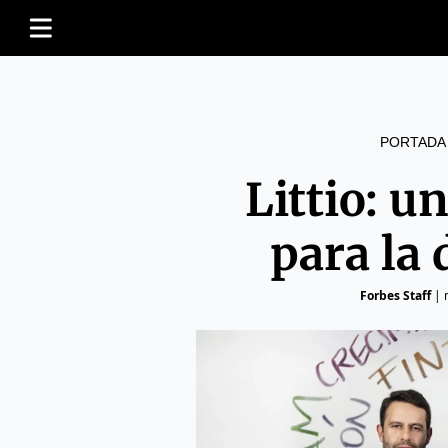
PORTADA
Littio: u
para la
Forbes Staff
|