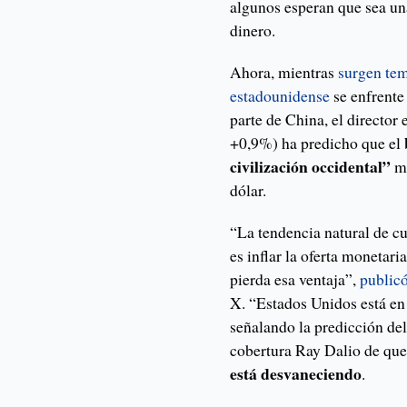
algunos esperan que sea u
dinero.
Ahora, mientras
surgen tem
estadounidense
se enfrente
parte de China, el director
+0,9%) ha predicho que el
civilización occidental”
mi
dólar.
“La tendencia natural de c
es inflar la oferta monetari
pierda esa ventaja”,
public
X. “Estados Unidos está en 
señalando la predicción de
cobertura Ray Dalio de qu
está desvaneciendo
.