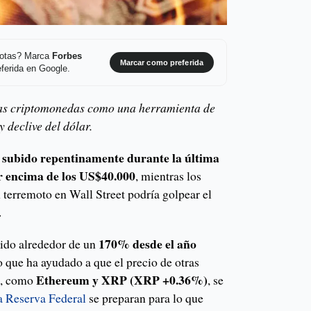
 notas? Marca
Forbes
Marcar como preferida
ferida en Google.
as criptomonedas como una herramienta de
y declive del dólar.
 subido repentinamente durante la última
r encima de los US$40.000
, mientras los
 terremoto en Wall Street podría golpear el
.
170% desde el año
bido alrededor de un
lo que ha ayudado a que el precio de otras
Ethereum y XRP (XRP +0.36%)
s, como
, se
a Reserva Federal
se preparan para lo que