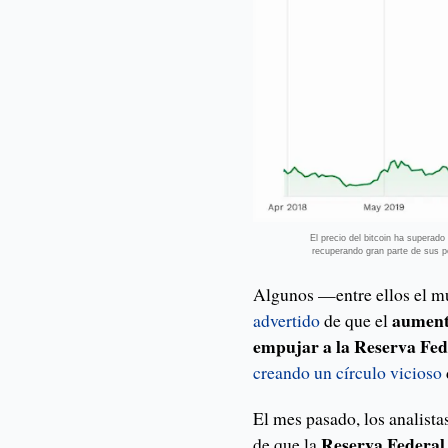
El precio del bitcoin ha superado
recuperando gran parte de sus p
Algunos —entre ellos el m
aument
advertido
de que el
empujar a la Reserva Fed
creando un círculo vicioso
El mes pasado, los analista
Reserva Federal 
de que la