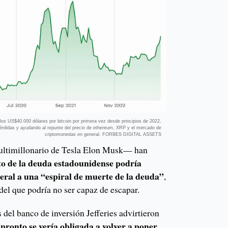
 los US$40.000 dólares por bitcoin por primera vez desde principios de 2022,
érdidas y ayudando al repunte del precio de ethereum, XRP y el mercado de
criptomonedas en general. FORBES DIGITAL ASSETS
ultimillonario de Tesla Elon Musk— han
o de la deuda estadounidense podría
eral a una “espiral de muerte de la deuda”
,
del que podría no ser capaz de escapar.
s del banco de inversión Jefferies advirtieron
pronto se vería obligada a volver a poner