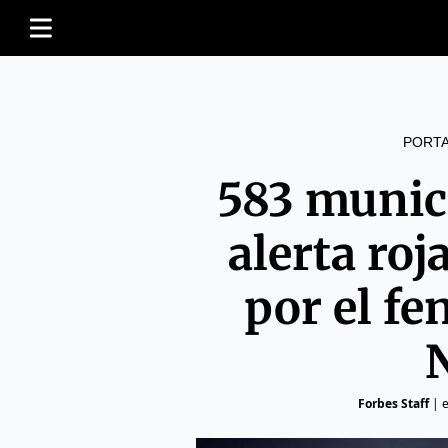
PORT
583 munic
alerta roj
por el f
Forbes Staff
|