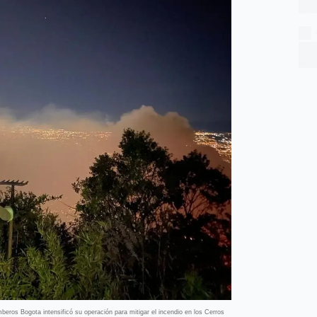
beros Bogota intensificó su operación para mitigar el incendio en los Cerros