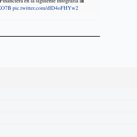
inanciera en la siguiente infografía 📊
XXO7B
pic.twitter.com/dlD4oFHYw2