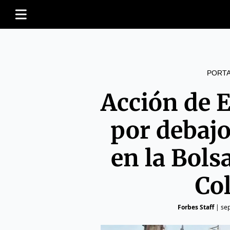
PORT
Acción de E
por debajo
en la Bols
Co
Forbes Staff
|
se