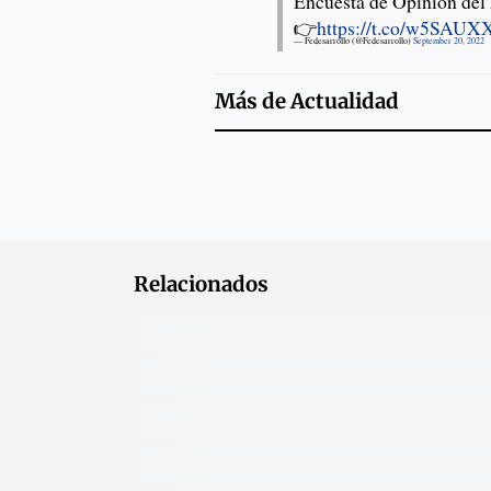
Encuesta de Opinión del F
👉
https://t.co/w5SAU
— Fedesarrollo (@Fedesarrollo)
September 20, 2022
Más de
Actualidad
Relacionados