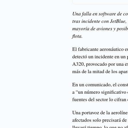
Una falla en software de co
tras incidente con JetBlue,
mayoría de aviones y posib
flota.
El fabricante aeronáutico 
detectó un incidente en un 
A320, provocado por una exp
más de la mitad de los apar
En un comunicado, el const
a “un número significativo 
fuentes del sector lo cifran
Una portavoz de la aerolín
afectados solo precisará d
llevará tiempo, lo que no a