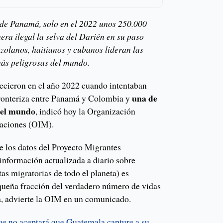
 de Panamá, solo en el 2022 unos 250.000
ra ilegal la selva del Darién en su paso
olanos, haitianos y cubanos lideran las
 más peligrosas del mundo.
ecieron en el año 2022 cuando intentaban
una de
 fronteriza entre Panamá y Colombia y
 del mundo
, indicó hoy la Organización
raciones (OIM).
 de los datos del Proyecto Migrantes
información actualizada a diario sobre
as migratorias de todo el planeta) es
queña fracción del verdadero número de vidas
a, advierte la OIM en un comunicado.
ue no aceptará que Guatemala capture a su