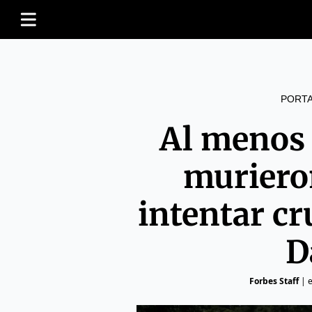
PORT
Al menos
muriero
intentar cr
D
Forbes Staff
|