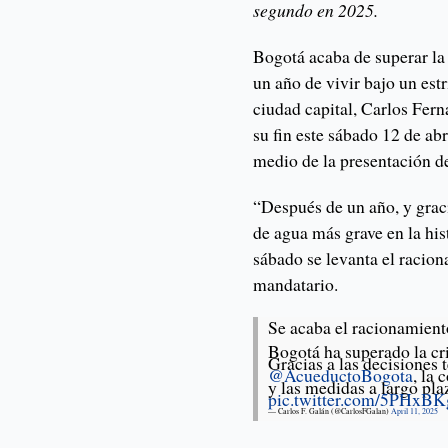
segundo en 2025.
Bogotá acaba de superar la 
un año de vivir bajo un est
ciudad capital, Carlos Fer
su fin este sábado 12 de abr
medio de la presentación d
“Después de un año, y graci
de agua más grave en la his
sábado se levanta el racio
mandatario.
Se acaba el racionamient
Bogotá ha superado la cri
Gracias a las decisiones t
@AcueductoBogota
, la 
y las medidas a largo 
pic.twitter.com/5PHx
— Carlos F. Galán (@CarlosFGalan)
April 11, 2025