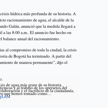
crisis hídrica más profunda de su historia. A
ricto racionamiento de agua, el alcalde de la
nando Galán, anunció que la medida llegará a
il a las 8:00 a.m.. El anuncio fue hecho en
el balance anual del racionamiento.
as al compromiso de toda la ciudad, la crisis
toria de Bogotá ha terminado. A partir del
namiento de manera permanente”, dijo el
o.
sis de agua más grave de su historia.
écnicas y al trabajo de los operarios del
colaboración y el sacrificio de la ciudadanía,
plazo que hemos tomado como…
BKgLnM