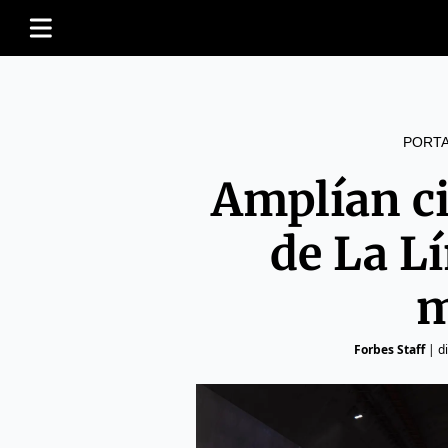
PORT
Amplían ci
de La L
m
Forbes Staff
|
d