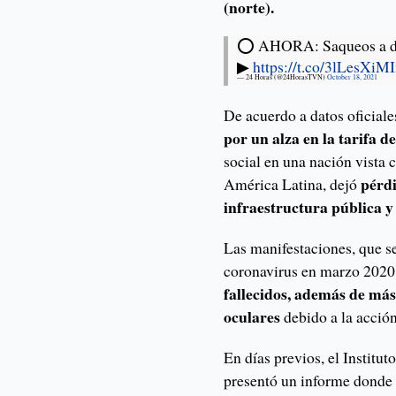
(norte).
⭕ AHORA: Saqueos a dife
▶
https://t.co/3lLesXiM
— 24 Horas (@24HorasTVN)
October 18, 2021
De acuerdo a datos oficiale
por un alza en la tarifa 
social en una nación vista
pérdi
América Latina, dejó
infraestructura pública y
Las manifestaciones, que s
coronavirus en marzo 2020
fallecidos, además de má
oculares
debido a la acción
En días previos, el Insti
presentó un informe donde 