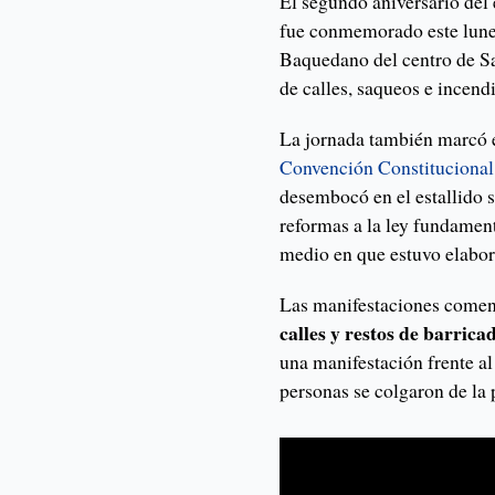
El segundo aniversario del 
fue conmemorado este lune
Baquedano del centro de Sa
de calles, saqueos e incend
La jornada también marcó el
Convención Constituciona
desembocó en el estallido s
reformas a la ley fundament
medio en que estuvo elabo
Las manifestaciones comen
calles y restos de barric
una manifestación frente a
personas se colgaron de la p