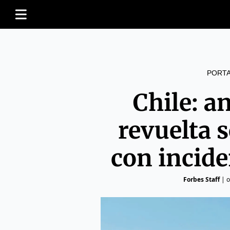
PORT
Chile: a
revuelta 
con incide
Forbes Staff
|
o