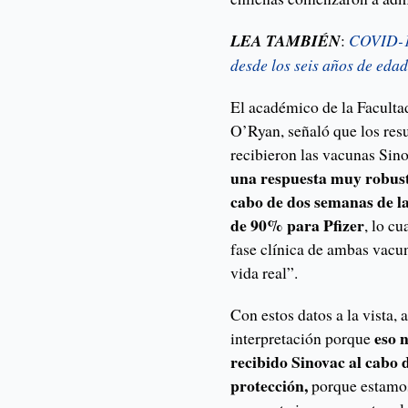
LEA TAMBIÉN
:
COVID-19
desde los seis años de eda
El académico de la Faculta
O’Ryan, señaló que los res
recibieron las vacunas Sin
una respuesta muy robusta
cabo de dos semanas de l
de 90% para Pfizer
, lo c
fase clínica de ambas vacu
vida real”.
Con estos datos a la vista,
eso 
interpretación porque
recibido Sinovac al cabo 
protección,
porque estamos