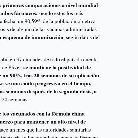
as primeras comparaciones a nivel mundial
 ambos fármacos,
siendo estos los más
la fecha, un 90,59% de la población objetivo
 dosis de alguno de las vacunas administradas
u esquema de inmunización
, según datos del
cabo en 37 ciudades de todo el país da cuenta
se mantiene la positividad de
 de Pfizer,
e un 90%, tras 20 semanas de su aplicación
,
una caída progresiva en el tiempo,
se ve
os semanas después de la segunda dosis, a
s 20 semanas.
os vacunados con la fórmula china
 l
fuerzo para mantener un alto nivel de
hace un mes que las autoridades sanitarias
nistrarlas a los inoculados con este fármaco.