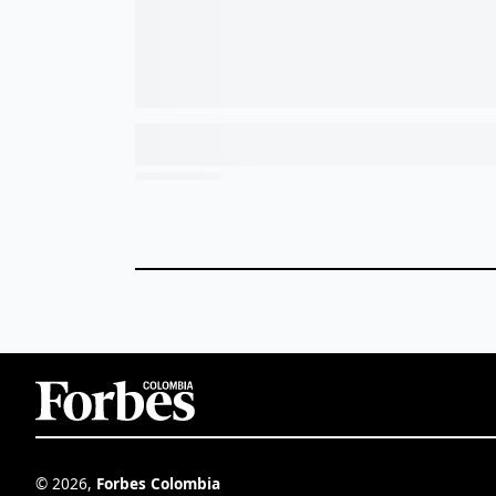
©
2026
,
Forbes Colombia