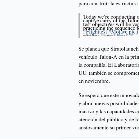
para construir la estructura
Today we’re conducting ou
captive carry of the Talo
test objectives will be v
practicing the sequence 
#Flighttest
#Mojave
pic.
— Stratolaunch (@Stratolaunch)
January 13, 2023
Se planea que Stratolaunch
vehículo Talon-A en la pr
la compañía. El Laboratori
UU. también se comprometi
en noviembre.
Se espera que este innovado
y abra nuevas posibilidades
masivo y las capacidades a
atención del público y de l
ansiosamente su primer vue