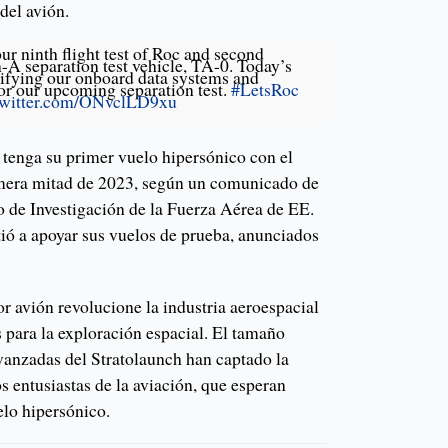
 del avión.
r ninth flight test of Roc and second
n-A separation test vehicle, TA-0. Today’s
erifying our onboard data systems and
for our upcoming separation test.
#LetsRoc
twitter.com/ONvclLD9xu
 tenga su primer vuelo hipersónico con el
imera mitad de 2023, según un comunicado de
o de Investigación de la Fuerza Aérea de EE.
ó a apoyar sus vuelos de prueba, anunciados
r avión revolucione la industria aeroespacial
 para la exploración espacial. El tamaño
vanzadas del Stratolaunch han captado la
os entusiastas de la aviación, que esperan
lo hipersónico.