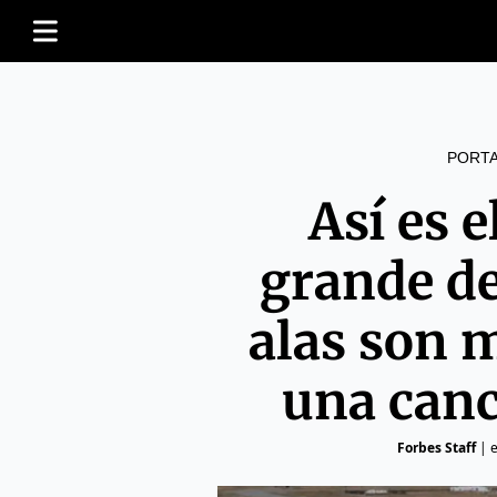
PORT
Así es 
grande d
alas son 
una canc
Forbes Staff
|