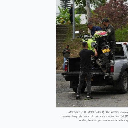
AME8697. CALI (COLOMBIA), 16/12/2025.- Investig
murieron luego de una explosión este martes, en Cali (C
se desplazaban por una avenida de la cap