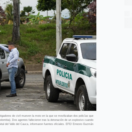
adores de civil mueven la moto en la que se movilizaban dos policías que
olombia). Dos agentes fallecieron tras la detonación de un explosivo cuando
ital del Valle del Cauca, informaron fuentes oficiales. EFE/ Ernesto Guzmán