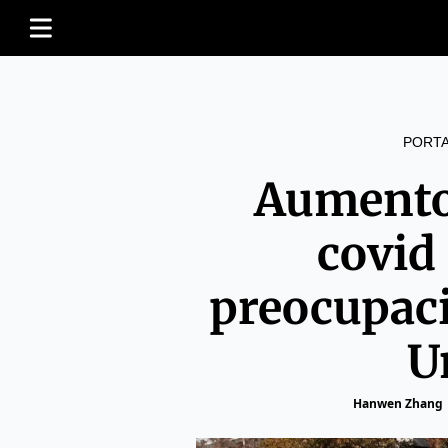
PORT
Aumento
covid
preocupac
U
Hanwen Zhang