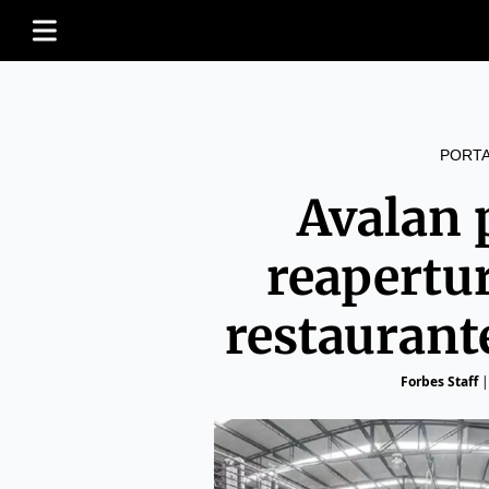
PORT
Avalan 
reapertur
restaurant
Forbes Staff