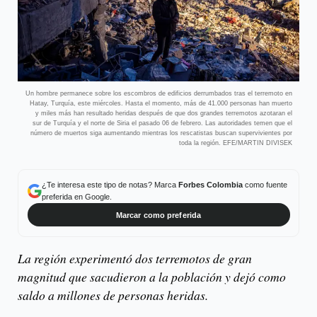
Un hombre permanece sobre los escombros de edificios derrumbados tras el terremoto en
Hatay, Turquía, este miércoles. Hasta el momento, más de 41.000 personas han muerto
y miles más han resultado heridas después de que dos grandes terremotos azotaran el
sur de Turquía y el norte de Siria el pasado 06 de febrero. Las autoridades temen que el
número de muertos siga aumentando mientras los rescatistas buscan supervivientes por
toda la región. EFE/MARTIN DIVISEK
¿Te interesa este tipo de notas? Marca
Forbes Colombia
como fuente
preferida en Google.
Marcar como preferida
La región experimentó dos terremotos de gran
magnitud que sacudieron a la población y dejó como
saldo a millones de personas heridas.