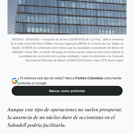
MADRID, 30/04/2024.- Fotografía de archivo (02/09/2016) de "La Vela", edificio emblema
de la sede social del Banco Bilbao Vizcaya Argentaria (BBVA) en el barrio de Las Tablas en
Madrid. El BBVA ha confirmado este martes que ha trasladado al presidente del Banco de
Sabadell, Josep Oliu, el interés del grupo en iniciar nuevas negociaciones para explorar la
posibilidad de una fusión entre ambas entidades, según ha informado a la Comisión
Nacional del Mercado de Valores (CNMV).EFE/Javier López EFE/Javier López
¿Te interesa este tipo de notas? Marca
Forbes Colombia
como fuente
preferida en Google.
Marcar como preferida
Aunque este tipo de operaciones no suelen prosperar,
la ausencia de un núcleo duro de accionistas en el
Sabadell podría facilitarla.