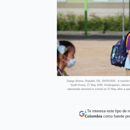
Daegu (Korea, Republic Of), 26/05/2020.- A teacher
South Korea, 27 May 2020. Kindergarten, element
nationwide returned to school on 27 May after a spa
¿Te interesa este tipo de
Colombia
como fuente pre