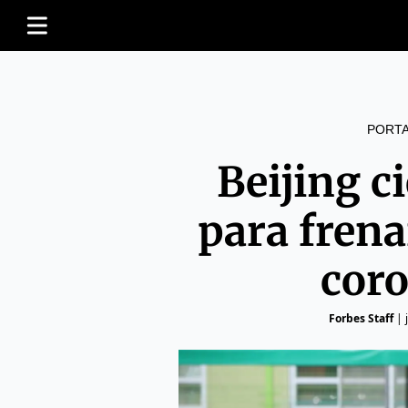
PORT
Beijing c
para frena
cor
Forbes Staff
|