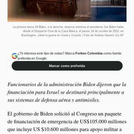
La primera dama Jill Biden, a la derecha, observa mientras el presidente Joe Biden habla
desde el Despacho Oval de la Casa Blanca, el jueves 19 de octubre de 2023, en
Washington, sobre la guerra en Israel y Ucrania. | Foto de Andrew Harnick vía AP
¿Te interesa este tipo de notas? Marca
Forbes Colombia
como fuente
preferida en Google.
Marcar como preferida
Funcionarios de la administración Biden dijeron que la
financiación para Israel se destinará principalmente a
sus sistemas de defensa aérea y antimisiles.
El gobierno de Biden solicitó al Congreso un paquete
de financiación de emergencia de US$105.000 millones
que incluye US $10.600 millones para apoyo militar a