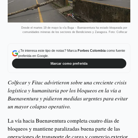
Desde el martes 19 de mayo la vía Buga – Buenaventura ha estado bloqueada por
comunidades mineras de los sectores de Bendiciones y Zaragoza. Foto: Colfecar
¿Te interesa este tipo de notas? Marca
Forbes Colombia
como fuente
preferida en Google.
Marcar como preferida
Colfecar y Fitac advirtieron sobre una creciente crisis
logística y humanitaria por los bloqueos en la vía a
Buenaventura y pidieron medidas urgentes para evitar
un mayor colapso operativo.
La vía hacia Buenaventura completa cuatro días de
bloqueos y mantiene paralizadas buena parte de las
operaciones de transporte de carga y comercio exterior