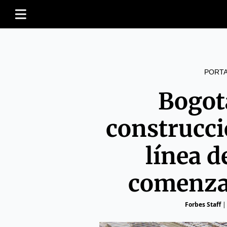
PORT
Bogot
construcc
línea d
comenza
Forbes Staff