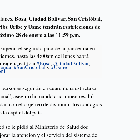
Bosa, Ciudad Bolívar, San Cristóbal,
 lunes,
ibe Uribe y Usme tendrán restricciones de
óximo 28 de enero a las 11:59 p.m.
 superar el segundo pico de la pandemia en
iernes, hasta las 4:00am del lunes habrá
rentena estricta
#Bosa
,
#CiudadBolivar
,
randa
,
#SanCristobal
y
#Usme
6nI
 personas seguirán en cuarentena estricta en
mana”, aseguró la mandataria, quien resaltó
dan con el objetivo de disminuir los contagios
 la capital del país.
ó se le pidió al Ministerio de Salud dos
orar la atención y el servicio del sistema de