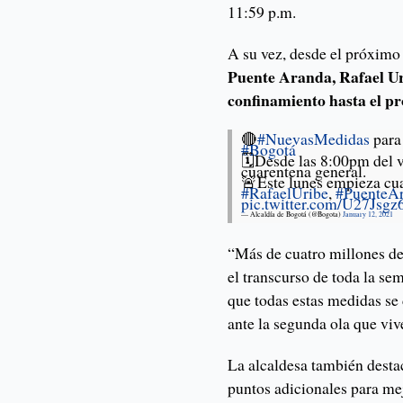
11:59 p.m.
A su vez, desde el próximo
Puente Aranda, Rafael Ur
confinamiento hasta el pr
🔴
#NuevasMedidas
para
#Bogotá
🗓️Desde las 8:00pm del v
cuarentena general.
🚨Este lunes empieza cua
#RafaelUribe
,
#PuenteA
pic.twitter.com/U27Jsgz
— Alcaldía de Bogotá (@Bogota)
January 12, 2021
“Más de cuatro millones de
el transcurso de toda la se
que todas estas medidas se 
ante la segunda ola que vive
La alcaldesa también destac
puntos adicionales para mej