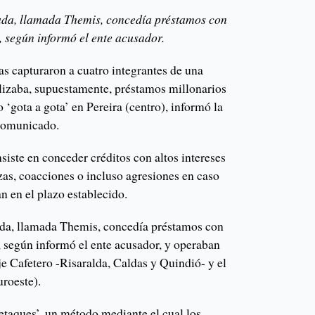
lada, llamada Themis, concedía préstamos con
, según informó el ente acusador.
s capturaron a cuatro integrantes de una
alizaba, supuestamente, préstamos millonarios
 ‘gota a gota’ en Pereira (centro), informó la
 comunicado.
iste en conceder créditos con altos intereses
zas, coacciones o incluso agresiones en caso
n en el plazo establecido.
lada, llamada Themis, concedía préstamos con
, según informó el ente acusador, y operaban
e Cafetero -Risaralda, Caldas y Quindió- y el
uroeste).
etaques’, un método mediante el cual los