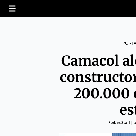
PORT
Camacol al
constructo
200.000 
es
Forbes Staff
|
o