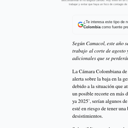
descontaminar el río Bogotá cambió. Hoy viven en un c
trabajar y evitar que haya un foco de contagio de
¿Te interesa este tipo de
Colombia
como fuente pre
Según Camacol, este año s
trabajo al corte de agosto
adicionales que se perderán
La Cámara Colombiana de 
alerta sobre la baja en la 
debido a la situación que a
un posible recorte en más 
ya 2025’, serían algunos d
esté en riesgo de tener una
desistimientos.