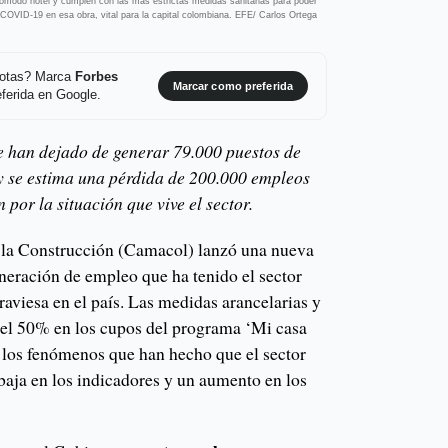
ómodo hotel y cumplen con las más estrictas medidas sanitarias para poder
 COVID-19 en esa obra, vital para la capital colombiana. EFE/ Carlos Ortega
 notas? Marca
Forbes
Marcar como preferida
ferida en Google.
e han dejado de generar 79.000 puestos de
 y se estima una pérdida de 200.000 empleos
 por la situación que vive el sector.
la Construcción (Camacol) lanzó una nueva
generación de empleo que ha tenido el sector
traviesa en el país. Las medidas arancelarias y
del 50% en los cupos del programa ‘Mi casa
e los fenómenos que han hecho que el sector
 baja en los indicadores y un aumento en los