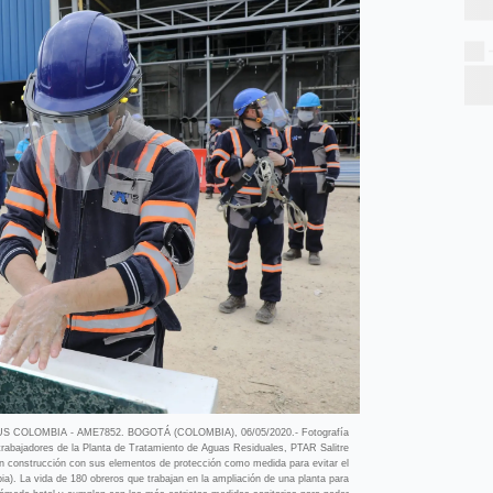
OLOMBIA - AME7852. BOGOTÁ (COLOMBIA), 06/05/2020.- Fotografía
 trabajadores de la Planta de Tratamiento de Aguas Residuales, PTAR Salitre
 en construcción con sus elementos de protección como medida para evitar el
). La vida de 180 obreros que trabajan en la ampliación de una planta para