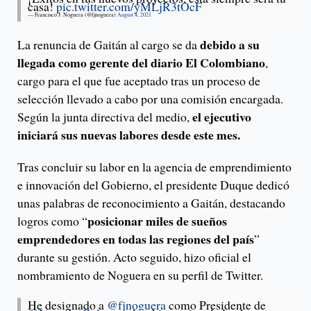
casa!
pic.twitter.com/yMLjR3tOcF
— Francisco J. Noguera (@fjnoguera)
August 4, 2021
debido a su
La renuncia de Gaitán al cargo se da
llegada como gerente del diario El Colombiano
,
cargo para el que fue aceptado tras un proceso de
selección llevado a cabo por una comisión encargada.
el ejecutivo
Según la junta directiva del medio,
iniciará sus nuevas labores desde este mes.
Tras concluir su labor en la agencia de emprendimiento
e innovación del Gobierno, el presidente Duque dedicó
unas palabras de reconocimiento a Gaitán, destacando
posicionar miles de sueños
logros como “
emprendedores en todas las regiones del país
”
durante su gestión. Acto seguido, hizo oficial el
nombramiento de Noguera en su perfil de Twitter.
He designado a
@fjnoguera
como Presidente de