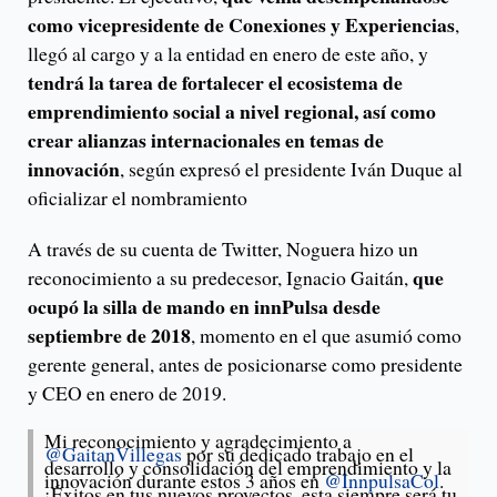
como vicepresidente de Conexiones y Experiencias
,
llegó al cargo y a la entidad en enero de este año, y
tendrá la tarea de fortalecer el ecosistema de
emprendimiento social a nivel regional, así como
crear alianzas internacionales en temas de
innovación
, según expresó el presidente Iván Duque al
oficializar el nombramiento
A través de su cuenta de Twitter, Noguera hizo un
que
reconocimiento a su predecesor, Ignacio Gaitán,
ocupó la silla de mando en innPulsa desde
septiembre de 2018
, momento en el que asumió como
gerente general, antes de posicionarse como presidente
y CEO en enero de 2019.
Mi reconocimiento y agradecimiento a
@GaitanVillegas
por su dedicado trabajo en el
desarrollo y consolidación del emprendimiento y la
innovación durante estos 3 años en
@InnpulsaCol
.
¡Éxitos en tus nuevos proyectos, esta siempre será tu