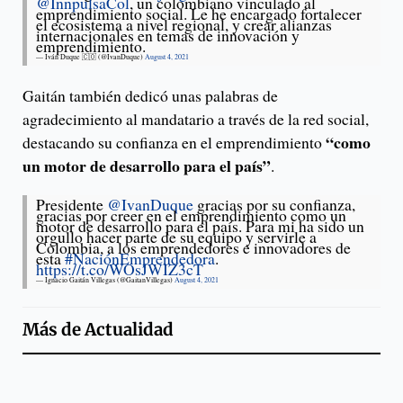
@InnpulsaCol
, un colombiano vinculado al
emprendimiento social. Le he encargado fortalecer
el ecosistema a nivel regional, y crear alianzas
internacionales en temas de innovación y
emprendimiento.
— Iván Duque 🇨🇴 (@IvanDuque)
August 4, 2021
Gaitán también dedicó unas palabras de
agradecimiento al mandatario a través de la red social,
“como
destacando su confianza en el emprendimiento
un motor de desarrollo para el país”
.
Presidente
@IvanDuque
gracias por su confianza,
gracias por creer en el emprendimiento como un
motor de desarrollo para el país. Para mi ha sido un
orgullo hacer parte de su equipo y servirle a
Colombia, a los emprendedores e innovadores de
esta
#NaciónEmprendedora
.
https://t.co/WOsJWIZ3cT
— Ignacio Gaitán Villegas (@GaitanVillegas)
August 4, 2021
Más de
Actualidad