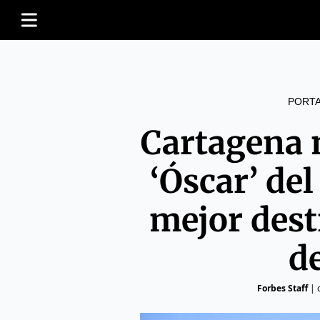
PORT
Cartagena 
‘Óscar’ de
mejor dest
d
Forbes Staff
|