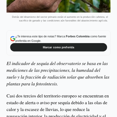
Detrás del dinamismo del sector primario están el aumento en la producción cafetera, el
sacrifico de ganado y las condiciones aún favorables del abastecimiento agrícola.
¿Te interesa este tipo de notas? Marca
Forbes Colombia
como fuente
preferida en Google.
Marcar como preferida
El indicador de sequía del observatorio se basa en las
mediciones de las precipitaciones, la humedad del
suelo y la fracción de radiación solar que absorben las
plantas para la fotosíntesis.
Casi dos tercios del territorio europeo se encuentran en
estado de alerta o aviso por sequía debido a las olas de
calor y la escasez de lluvias, lo que reduce la
navegación interior, la producción de electricidad y el