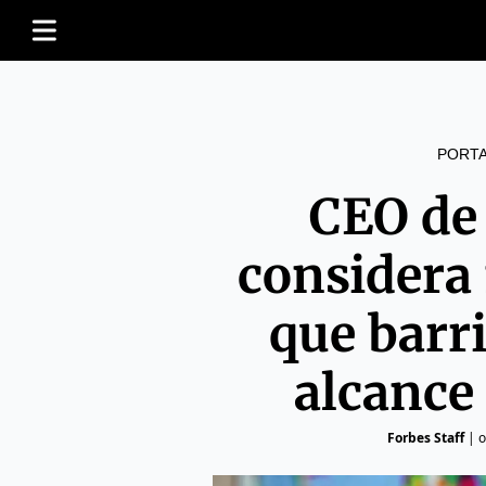
PORT
CEO de
considera
que barri
alcance
Forbes Staff
|
o