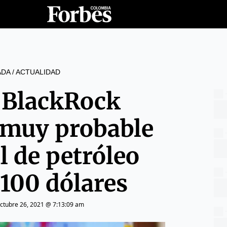
ADA
/
ACTUALIDAD
 BlackRock
 muy probable
l de petróleo
 100 dólares
ctubre 26, 2021 @ 7:13:09 am