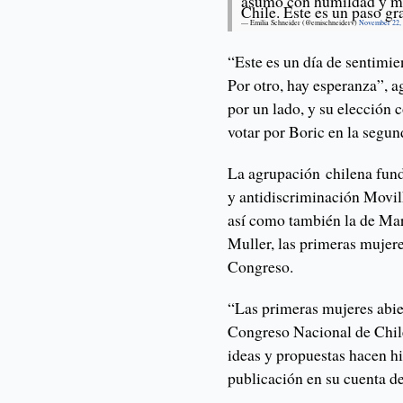
asumo con humildad y mu
Chile. Este es un paso gr
— Emilia Schneider (@emischneiderv)
November 22,
“Este es un día de sentimie
Por otro, hay esperanza”, a
por un lado, y su elección 
votar por Boric en la segu
La agrupación chilena funda
y antidiscriminación Movil
así como también la de M
Muller, las primeras mujere
Congreso.
“Las primeras mujeres abier
Congreso Nacional de Chile.
ideas y propuestas hacen h
publicación en su cuenta de