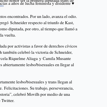
cho honor ser la primera diputada trans de
acias a años de lucha feminista y disidente ♥️
 2021
ntos encontrados. Por un lado, avanza el odio.
gregó Schneider respecto al triunfo de Kast,
como diputada, por otro, al tiempo que llamó a
nda vuelta.
da por activistas a favor de derechos cívicos
h también celebró la victoria de Schneider,
arcela Riquelme Aliaga y Camila Musante
s abiertamente lesbo/bisexuales en llegar al
tamente lesbo/bisexuales y trans llegan al
 Felicitaciones. Su trabajo, perseverancia,
istoria”, celebró Movilh por medio de una
 Twitter.