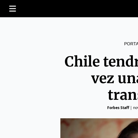
PORT
Chile tend
vez un
tra
Forbes Staff
|
no