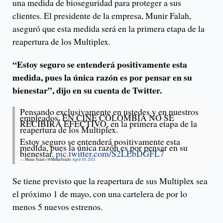
una medida de bioseguridad para proteger a sus
clientes. El presidente de la empresa, Munir Falah,
aseguró que esta medida será en la primera etapa de la
reapertura de los Multiplex.
“Estoy seguro se entenderá positivamente esta
medida, pues la única razón es por pensar en su
bienestar”, dijo en su cuenta de Twitter.
Pensando exclusivamente en ustedes y en nuestros
empleados, EN CINE COLOMBIA NO SE
RECIBIRÁ EFECTIVO, en la primera etapa de la
reapertura de los Multiplex.
Estoy seguro se entenderá positivamente esta
medida, pues la única razón es por pensar en su
bienestar.
pic.twitter.com/S2LEbDGFL7
— Munir Falah (@MunirFalah)
April 10, 2021
Se tiene previsto que la reapertura de sus Multiplex sea
el próximo 1 de mayo, con una cartelera de por lo
menos 5 nuevos estrenos.