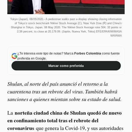
Tokyo (Japan), 08/05/2020.- A pedestrian walks past a display showing closing information
of Tokyo's stock benchmark Nikkei Stock Average (C), New York Dow (R) and China's
Shanghai in Tokyo, Japan, 08 May 2020. The Nikkei Stock Average rose 504. 32 points or
2.56 percent, to close at 20,179.09. (Japón, Nueva York, Tokio) EFE/EPA/KIMIMASA
MAYAMA
¿Te interesa este tipo de notas? Marca
Forbes Colombia
como fuente
preferida en Google.
Marcar como preferida
Shulan, al norte del país anunció el retorno a la
cuarentena tras un rebrote del virus. También habrá
sanciones a quienes mientan sobre su estado de salud.
norteña ciudad china de Shulan quedó de nuevo
La
en confinamiento total tras el rebrote del
coronavirus
que genera la Covid-19, y sus autoridades