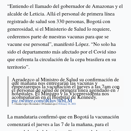
“Entiendo el llamado del gobernador de Amazonas y el
alcalde de Leticia. Allá el personal de primera línea
registrado de salud son 330 personas, Bogotá con
generosidad, si el Ministerio de Salud lo requiere,
cederemos parte de nuestras vacunas para que se
vacune ese personal”, manifestó López. “No solo ha
sido el departamento más afectado por el Covid sino
que enfrenta la circulación de la cepa brasilera en su
territorio”.
Agradezco al Ministro de Salud su confirmación de
que mañana nos entregarán las vacunas y
empezaremos la vacunación el jueves a las 7am con
el personal de salud de primera línea agendado en 7
hospitales. El Ministro y la Vicepresidenta nos
acompañarán en el Hospital de Kennedy.
pic.twitter.com/iRIuv3kbLM
— Claudia López Hernández (@ClaudiaLopez)
February 16, 2021
La mandataria confirmó que en Bogotá la vacunación
comenzará el jueves a las 7 de la mañana, para el