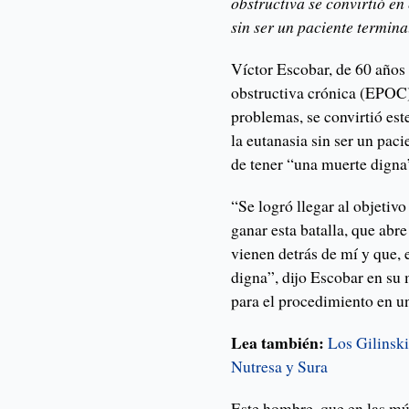
obstructiva se convirtió en
sin ser un paciente terminal
Víctor Escobar, de 60 años
obstructiva crónica (EPOC),
problemas, se convirtió est
la eutanasia sin ser un pac
de tener “una muerte digna
“Se logró llegar al objeti
ganar esta batalla, que abr
vienen detrás de mí y que,
digna”, dijo Escobar en su
para el procedimiento en un
Lea también:
Los Gilinski
Nutresa y Sura
Este hombre, que en las múl