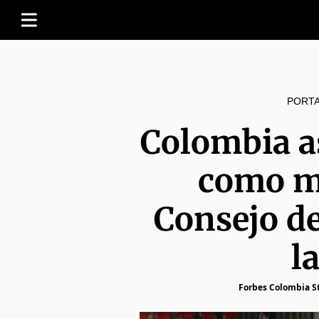
PORT
Colombia 
como m
Consejo d
l
Forbes Colombia St