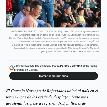
-FOTODELDÍA- AME2505. CÚCUTA (COLOMBIA), 19/01/2025.- Una mujer desplazada
por la violencia sostiene un cartel en el estadio General Santander este domingo, en
Cúcuta (Colombia). La ciudad de Cúcuta, limítrofe con Venezuela, se ha convertido en un
símbolo del sufrimiento humano causado por el conflicto armado en la región del
Catatumbo y es el lugar donde en los últimos días han llegado centenares de personas
huyendo de la violencia desatada entre la guerrilla del Ejército de Liberación Nacional
(ELN) y una disidencia de las FARC. EFE/ Mario Caicedo
¿Te interesa este tipo de notas? Marca
Forbes Colombia
como fuente
preferida en Google.
Marcar como preferida
El Consejo Noruego de Refugiados ubicó al país en el
tercer lugar de las crisis de desplazamiento más
desatendidas, pese a registrar 10,5 millones de