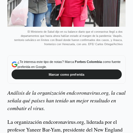
El Ministerio de Salud dijo en su balance diario que el coronavirus llegó a dos
departamentos que hasta ahora habían estado al margen de la pandemia: Vaupés,
territorio selvático en límites con Brasil donde fueron confirmados dos casos, y Arauca,
fronterizo con Venezuela, con uno. EFE/ Carlos Ortega/Archivo
¿Te interesa este tipo de notas? Marca
Forbes Colombia
como fuente
preferida en Google.
Marcar como preferida
Análisis de la organización endcoronavirus.org, la cual
señala qué países han tenido un mejor resultado en
combatir el virus.
La organización endcoronavirus.org, liderada por el
profesor Yaneer Bar-Yam, presidente del New England