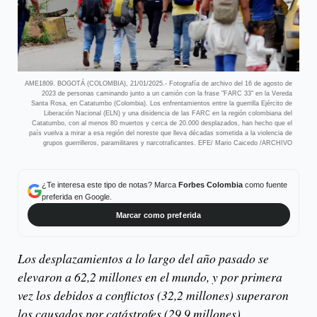
AME1809. BOGOTÁ (COLOMBIA), 21/01/2025.- Fotografía de archivo del 16 de agosto de
2023 de personas caminando junto a un camión con la frase "FARC 33" en la Vereda
Santa Rosa, en Catatumbo (Colombia). Los enfrentamientos entre la guerrilla Ejército de
Liberación Nacional (ELN) y una disidencia de las FARC en la región colombiana del
Catatumbo, con al menos 80 muertos y cerca de 20.000 desplazados, han hecho que el
país vuelva a mirar a esa región del noreste que lleva décadas sometida a la violencia de
grupos guerrilleros, paramilitares y narcotraficantes. EFE/ Mario Caicedo /ARCHIVO
¿Te interesa este tipo de notas? Marca
Forbes Colombia
como fuente
preferida en Google.
Marcar como preferida
Los desplazamientos a lo largo del año pasado se
elevaron a 62,2 millones en el mundo, y por primera
vez los debidos a conflictos (32,2 millones) superaron
los causados por catástrofes (29,9 millones).