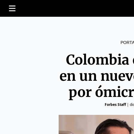
PORT
Colombia 
en un nuev
por ómic
Forbes Staff
|
di