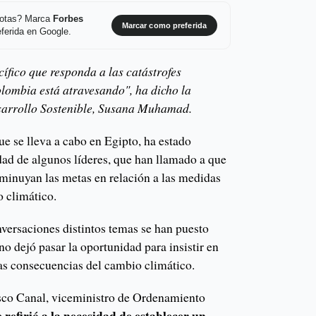
 notas? Marca
Forbes
Marcar como preferida
ferida en Google.
ífico que responda a las catástrofes
lombia está atravesando", ha dicho la
sarrollo Sostenible, Susana Muhamad.
e se lleva a cabo en Egipto, ha estado
ad de algunos líderes, que han llamado a que
sminuyan las metas en relación a las medidas
o climático.
versaciones distintos temas se han puesto
o dejó pasar la oportunidad para insistir en
las consecuencias del cambio climático.
sco Canal, viceministro de Ordenamiento
e refirió a la necesidad de establecer un