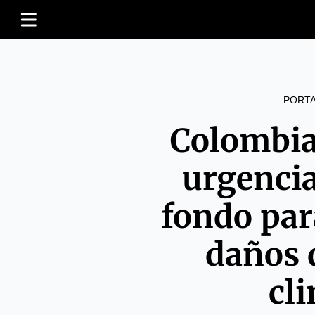
PORT
Colombia 
urgencia
fondo par
daños 
cl