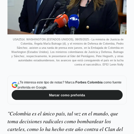
USA2514. WASHINGTON (ESTADOS UNIDOS), 08/05/2025.- La ministra de Justicia de
Colombia, Ángela María Buitrago (d), y el ministro de Defensa de Colombia, Pedro
Sánchez, asisten a una rueda de prensa este jueves, en la Embajada de Colombia en
Washington (Estados Unidos). Los ministros colombianos de Justicia y Defensa, Buitrago
y Sánchez, respectivamente, le presentaron al líder del Pentágono, Pete Hegseth, y otras
autoridades estadounidenses, los avances que está consiguiendo el país en la lucha
contra el narcotráfico. EFE/ Lenin Nolly
¿Te interesa este tipo de notas? Marca
Forbes Colombia
como fuente
preferida en Google.
Marcar como preferida
"Colombia es el único país, tal vez en el mundo, que
toma decisiones radicales como bombardear los
carteles, como lo ha hecho este año contra el Clan del