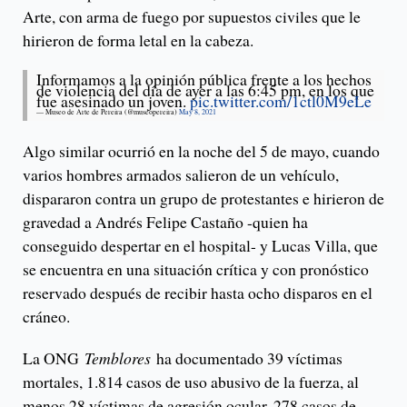
Arte, con arma de fuego por supuestos civiles que le
hirieron de forma letal en la cabeza.
Informamos a la opinión pública frente a los hechos
de violencia del día de ayer a las 6:45 pm, en los que
fue asesinado un joven.
pic.twitter.com/1ctl0M9eLe
— Museo de Arte de Pereira (@museopereira)
May 8, 2021
Algo similar ocurrió en la noche del 5 de mayo, cuando
varios hombres armados salieron de un vehículo,
dispararon contra un grupo de protestantes e hirieron de
gravedad a Andrés Felipe Castaño -quien ha
conseguido despertar en el hospital- y Lucas Villa, que
se encuentra en una situación crítica y con pronóstico
reservado después de recibir hasta ocho disparos en el
cráneo.
La ONG
Temblores
ha documentado 39 víctimas
mortales, 1.814 casos de uso abusivo de la fuerza, al
menos 28 víctimas de agresión ocular, 278 casos de