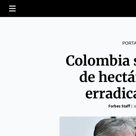
PORT
Colombia s
de hectá
erradic
Forbes Staff
|
o