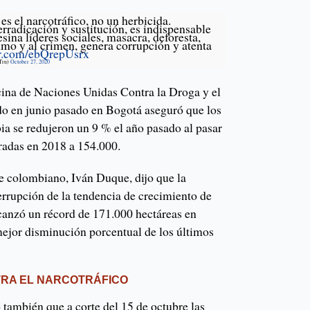
s el narcotráfico, no un herbicida.
erradicación y sustitución, es indispensable
esina líderes sociales, masacra, deforesta,
umo y al crimen, genera corrupción y atenta
er.com/ebQrepUsrx
sTru)
October 27, 2020
cina de Naciones Unidas Contra la Droga y el
 en junio pasado en Bogotá aseguró que los
ia se redujeron un 9 % el año pasado al pasar
radas en 2018 a 154.000.
te colombiano, Iván Duque, dijo que la
errupción de la tendencia de crecimiento de
lcanzó un récord de 171.000 hectáreas en
mejor disminución porcentual de los últimos
TRA EL NARCOTRÁFICO
ó también que a corte del 15 de octubre las