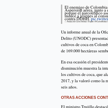
El enemigo de Colombia e
Aspersión aérea, junto a 
porque el narcotráfico as
induce a jóvenes al cons
contra DDHH.
pic.twitt
— Fundación Carlos Holmes Trujillo (@CarlosHolme
Un informe anual de la Ofi
Delito (UNODC) presentado
cultivos de coca en Colomb
de 169.000 hectáreas semb
En esa ocasión el presiden
disminución muestra la int
los cultivos de coca, que a
2017, y la valoró como la 
seis años.
OTRAS ACCIONES CON
El ministro Trujillo destac