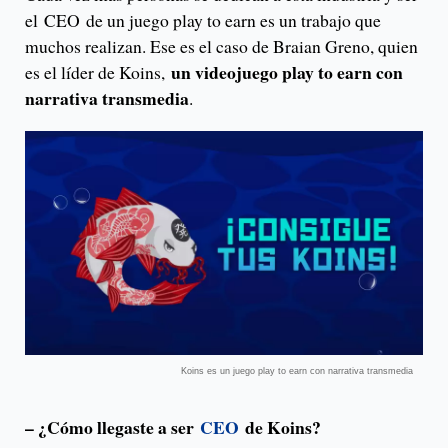
el CEO de un juego play to earn es un trabajo que
muchos realizan. Ese es el caso de Braian Greno, quien
un videojuego play to earn con
es el líder de Koins,
narrativa transmedia
.
Koins es un juego play to earn con narrativa transmedia
– ¿Cómo llegaste a ser
CEO
de Koins?