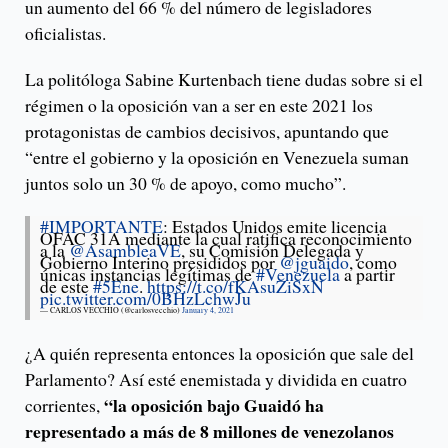
un aumento del 66 % del número de legisladores
oficialistas.
La politóloga Sabine Kurtenbach tiene dudas sobre si el
régimen o la oposición van a ser en este 2021 los
protagonistas de cambios decisivos, apuntando que
“entre el gobierno y la oposición en Venezuela suman
juntos solo un 30 % de apoyo, como mucho”.
#IMPORTANTE
: Estados Unidos emite licencia
OFAC 31A mediante la cual ratifica reconocimiento
a la
@AsambleaVE
, su Comisión Delegada y
Gobierno Interino presididos por
@jguaido
, como
únicas instancias legítimas de
#Venezuela
a partir
de este
#5Ene
.
https://t.co/fKAsuZiSxN
pic.twitter.com/0BHzLchwJu
— CARLOS VECCHIO (@carlosvecchio)
January 4, 2021
¿A quién representa entonces la oposición que sale del
Parlamento? Así esté enemistada y dividida en cuatro
“la oposición bajo Guaidó ha
corrientes,
representado a más de 8 millones de venezolanos