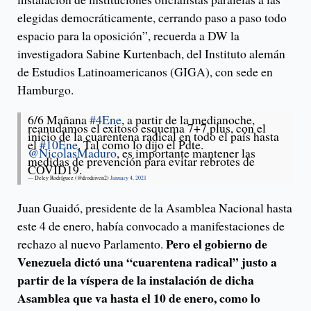
elegidas democráticamente, cerrando paso a paso todo
espacio para la oposición”, recuerda a DW la
investigadora Sabine Kurtenbach, del Instituto alemán
de Estudios Latinoamericanos (GIGA), con sede en
Hamburgo.
6/6 Mañana
#4Ene
, a partir de la medianoche,
reanudamos el exitoso esquema 7+7 plus, con el
inicio de la cuarentena radical en todo el país hasta
el
#10Ene
. Tal como lo dijo el Pdte.
@NicolasMaduro
, es importante mantener las
medidas de prevención para evitar rebrotes de
COVID19.
— Delcy Rodríguez (@drodriven2)
January 4, 2021
Juan Guaidó, presidente de la Asamblea Nacional hasta
este 4 de enero, había convocado a manifestaciones de
Pero el gobierno de
rechazo al nuevo Parlamento.
Venezuela dictó una “cuarentena radical” justo a
partir de la víspera de la instalación de dicha
Asamblea que va hasta el 10 de enero, como lo