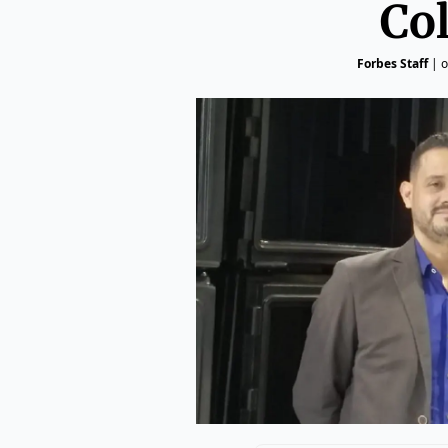
Co
Forbes Staff
|
o