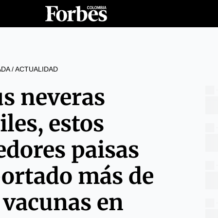
ADA
/
ACTUALIDAD
us neveras
iles, estos
dores paisas
portado más de
 vacunas en