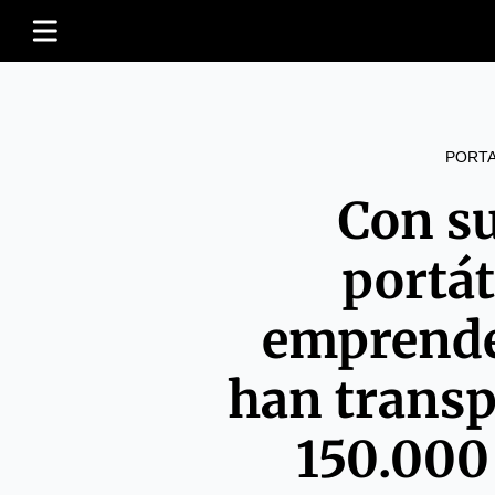
PORT
Con s
portát
emprende
han trans
150.000