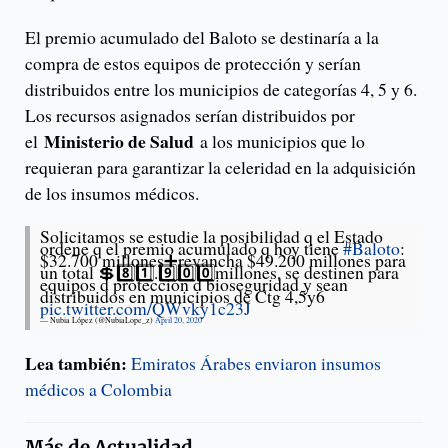
El premio acumulado del Baloto se destinaría a la
compra de estos equipos de protección y serían
distribuidos entre los municipios de categorías 4, 5 y 6.
Los recursos asignados serían distribuidos por
Ministerio de Salud
el
a los municipios que lo
requieran para garantizar la celeridad en la adquisición
de los insumos médicos.
Solicitamos se estudie la posibilidad q el Estado
ordene q el premio acumulado q hoy tiene
#Baloto
:
$32.700 millones➕revancha $49.200 millones para
un total 💲8️⃣1️⃣.9️⃣0️⃣0️⃣millones, se destinen para
equipos d protección d bioseguridad y sean
distribuidos en municipios de Ctg 4,5y6
pic.twitter.com/QWvky1c23J
— Nubia López (@NubiaLope_z)
April 20, 2020
Lea también:
Emiratos Árabes enviaron insumos
médicos a Colombia
Más de
Actualidad