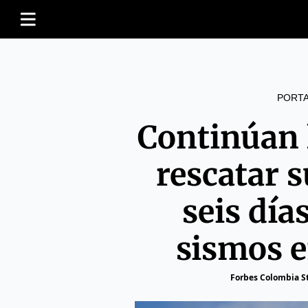
PORT
Continúan 
rescatar 
seis día
sismos 
Forbes Colombia St