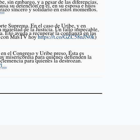
be, sin embargo, y a pesar de las diferencias,
usa su detención en él, en su esposa e hijos
azo sincero y solidario en estos momentos.
 2020
orte Suprema. En el caso de Uribe, y en
a majestad de la Justicia. Un fallo impecable,
. Eso ayuda a recuperar la confianza en las
sta con MasTV hoy
https://t.co/GZC58nJN0k
)
 en el Congreso y Uribe preso. Ésta es
ay misericordia para quienes defienden la
 clemencia para quienes la destrozan.
j
4, 2020