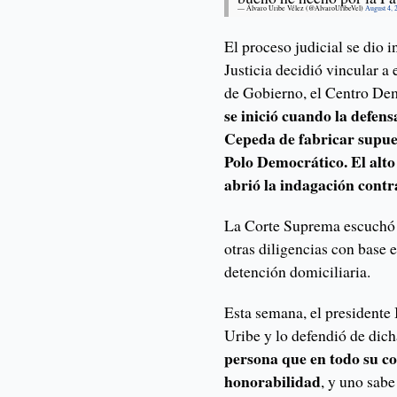
— Álvaro Uribe Vélez (@AlvaroUribeVel)
August 4, 
El proceso judicial se dio 
Justicia decidió vincular a 
de Gobierno, el Centro De
se inició cuando la defen
Cepeda de fabricar supues
Polo Democrático. El alto
abrió la indagación contr
La Corte Suprema escuchó e
otras diligencias con base 
detención domiciliaria.
Esta semana, el presidente 
Uribe y lo defendió de dich
persona que en todo su c
honorabilidad
, y uno sabe