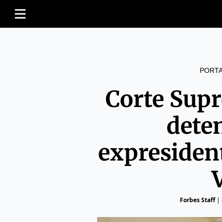
PORT
Corte Sup
dete
expresiden
Forbes Staff
|