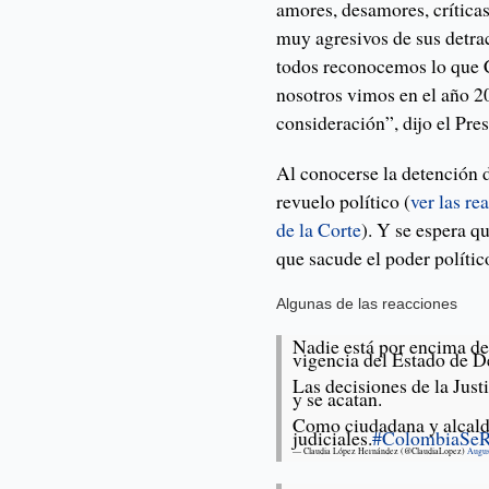
amores, desamores, crítica
muy agresivos de sus detrac
todos reconocemos lo que 
nosotros vimos en el año 2
consideración”, dijo el Pre
Al conocerse la detención 
revuelo político (
ver las re
de la Corte
). Y se espera q
que sacude el poder político
Algunas de las reacciones
Nadie está por encima de 
vigencia del Estado de D
Las decisiones de la Just
y se acatan.
Como ciudadana y alcalde
judiciales.
#ColombiaSeR
— Claudia López Hernández (@ClaudiaLopez)
Augus