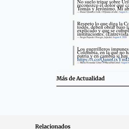
No suelo trinar sobre Uri
reconozco el dolor que ca
Tomás y Jerónimo. Mi abr
— Daniel Quintero Calle (@QuinteroCalle)
August 4,
Respeto lo que diga la C
todos, deben obrar bajo l
explicado y que se cumpla
instituciones. (Entrevi
— Sergio Fajardo (@sergio_fajardo)
August 4, 2020
Los guerrilleros impunes
Colombia, en la que no h
patria y en cambio si hay
https://t.co/QannGxYmD
— María Fernanda Cabal (@MariaFdaCabal)
August 
Más de
Actualidad
Relacionados