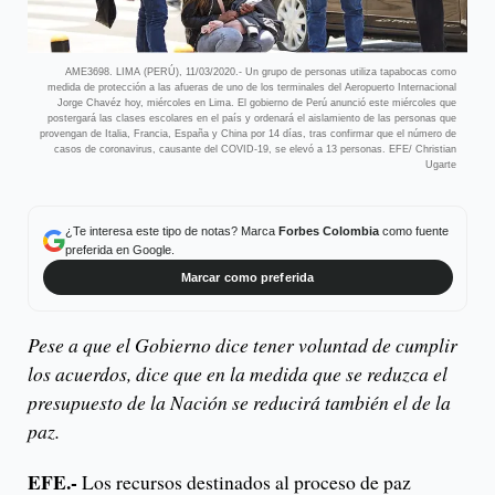
AME3698. LIMA (PERÚ), 11/03/2020.- Un grupo de personas utiliza tapabocas como
medida de protección a las afueras de uno de los terminales del Aeropuerto Internacional
Jorge Chavéz hoy, miércoles en Lima. El gobierno de Perú anunció este miércoles que
postergará las clases escolares en el país y ordenará el aislamiento de las personas que
provengan de Italia, Francia, España y China por 14 días, tras confirmar que el número de
casos de coronavirus, causante del COVID-19, se elevó a 13 personas. EFE/ Christian
Ugarte
¿Te interesa este tipo de notas? Marca
Forbes Colombia
como fuente
preferida en Google.
Marcar como preferida
Pese a que el Gobierno dice tener voluntad de cumplir
los acuerdos, dice que en la medida que se reduzca el
presupuesto de la Nación se reducirá también el de la
paz.
EFE.-
Los recursos destinados al proceso de paz