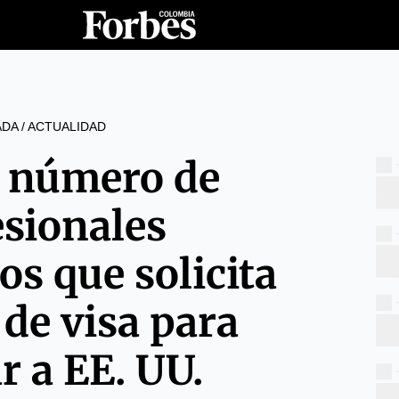
ADA
/
ACTUALIDAD
l número de
esionales
s que solicita
 de visa para
r a EE. UU.