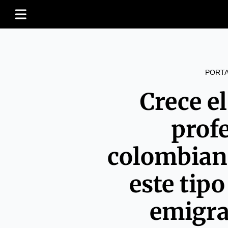
PORT
Crece e
prof
colombiano
este tipo
emigra